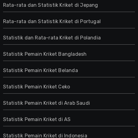
Rata-rata dan Statistik Kriket di Jepang
Rata-rata dan Statistik Kriket di Portugal
Statistik dan Rata-rata Kriket di Polandia
Statistik Pemain Kriket Bangladesh
Statistik Pemain Kriket Belanda
Statistik Pemain Kriket Ceko
Statistik Pemain Kriket di Arab Saudi
Statistik Pemain Kriket di AS
Statistik Pemain Kriket di Indonesia