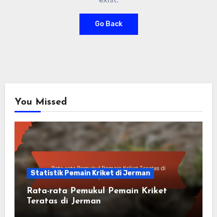
Go Back
You Missed
Statistik Pemain Kriket di Jerman
Rata-rata Pemukul Pemain Kriket
Teratas di Jerman