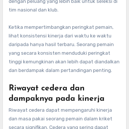
dengan peluang yang lebih baik untuk seleksi di
tim nasional dan klub.
Ketika mempertimbangkan peringkat pemain,
lihat konsistensi kinerja dari waktu ke waktu
daripada hanya hasil terbaru. Seorang pemain
yang secara konsisten menduduki peringkat
tinggi kemungkinan akan lebih dapat diandalkan
dan berdampak dalam pertandingan penting.
Riwayat cedera dan
dampaknya pada kinerja
Riwayat cedera dapat mempengaruhi kinerja
dan masa pakai seorang pemain dalam kriket
secara signifikan. Cedera yang sering dapat