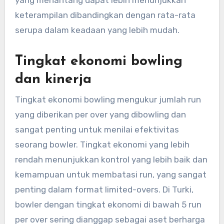
yang menantang dapat lebih menunjukkan
keterampilan dibandingkan dengan rata-rata
serupa dalam keadaan yang lebih mudah.
Tingkat ekonomi bowling
dan kinerja
Tingkat ekonomi bowling mengukur jumlah run
yang diberikan per over yang dibowling dan
sangat penting untuk menilai efektivitas
seorang bowler. Tingkat ekonomi yang lebih
rendah menunjukkan kontrol yang lebih baik dan
kemampuan untuk membatasi run, yang sangat
penting dalam format limited-overs. Di Turki,
bowler dengan tingkat ekonomi di bawah 5 run
per over sering dianggap sebagai aset berharga