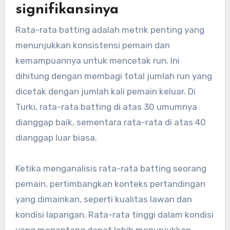
signifikansinya
Rata-rata batting adalah metrik penting yang
menunjukkan konsistensi pemain dan
kemampuannya untuk mencetak run. Ini
dihitung dengan membagi total jumlah run yang
dicetak dengan jumlah kali pemain keluar. Di
Turki, rata-rata batting di atas 30 umumnya
dianggap baik, sementara rata-rata di atas 40
dianggap luar biasa.
Ketika menganalisis rata-rata batting seorang
pemain, pertimbangkan konteks pertandingan
yang dimainkan, seperti kualitas lawan dan
kondisi lapangan. Rata-rata tinggi dalam kondisi