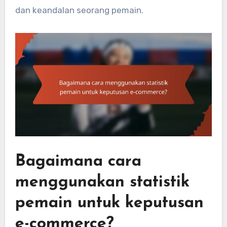
dan keandalan seorang pemain.
Bagaimana cara
menggunakan statistik
pemain untuk keputusan
e-commerce?