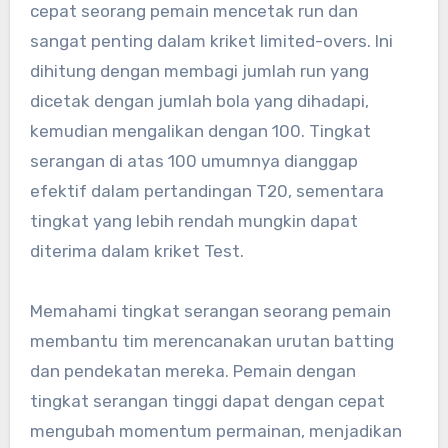
cepat seorang pemain mencetak run dan
sangat penting dalam kriket limited-overs. Ini
dihitung dengan membagi jumlah run yang
dicetak dengan jumlah bola yang dihadapi,
kemudian mengalikan dengan 100. Tingkat
serangan di atas 100 umumnya dianggap
efektif dalam pertandingan T20, sementara
tingkat yang lebih rendah mungkin dapat
diterima dalam kriket Test.
Memahami tingkat serangan seorang pemain
membantu tim merencanakan urutan batting
dan pendekatan mereka. Pemain dengan
tingkat serangan tinggi dapat dengan cepat
mengubah momentum permainan, menjadikan