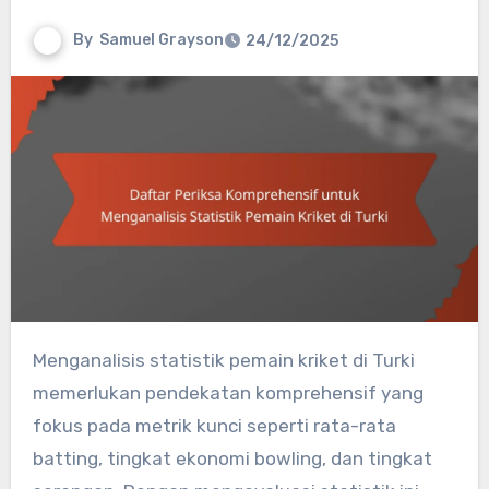
By
Samuel Grayson
24/12/2025
Menganalisis statistik pemain kriket di Turki
memerlukan pendekatan komprehensif yang
fokus pada metrik kunci seperti rata-rata
batting, tingkat ekonomi bowling, dan tingkat