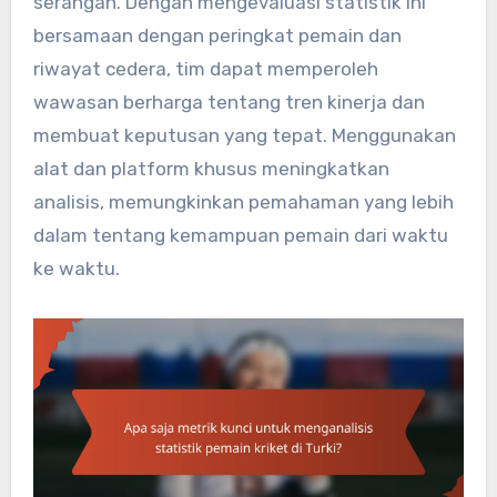
serangan. Dengan mengevaluasi statistik ini
bersamaan dengan peringkat pemain dan
riwayat cedera, tim dapat memperoleh
wawasan berharga tentang tren kinerja dan
membuat keputusan yang tepat. Menggunakan
alat dan platform khusus meningkatkan
analisis, memungkinkan pemahaman yang lebih
dalam tentang kemampuan pemain dari waktu
ke waktu.