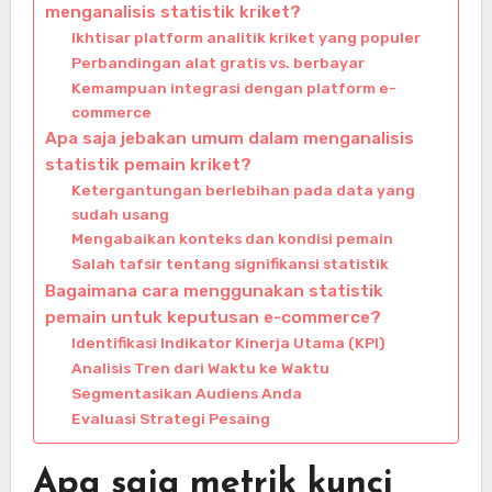
menganalisis statistik kriket?
Ikhtisar platform analitik kriket yang populer
Perbandingan alat gratis vs. berbayar
Kemampuan integrasi dengan platform e-
commerce
Apa saja jebakan umum dalam menganalisis
statistik pemain kriket?
Ketergantungan berlebihan pada data yang
sudah usang
Mengabaikan konteks dan kondisi pemain
Salah tafsir tentang signifikansi statistik
Bagaimana cara menggunakan statistik
pemain untuk keputusan e-commerce?
Identifikasi Indikator Kinerja Utama (KPI)
Analisis Tren dari Waktu ke Waktu
Segmentasikan Audiens Anda
Evaluasi Strategi Pesaing
Apa saja metrik kunci