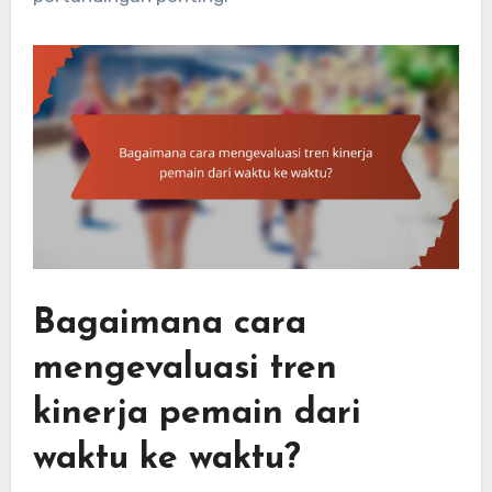
Bagaimana cara
mengevaluasi tren
kinerja pemain dari
waktu ke waktu?