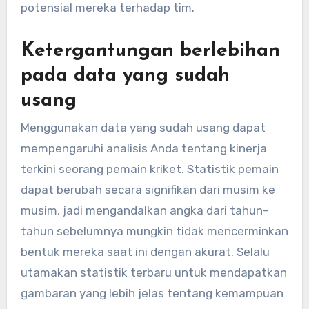
potensial mereka terhadap tim.
Ketergantungan berlebihan
pada data yang sudah
usang
Menggunakan data yang sudah usang dapat
mempengaruhi analisis Anda tentang kinerja
terkini seorang pemain kriket. Statistik pemain
dapat berubah secara signifikan dari musim ke
musim, jadi mengandalkan angka dari tahun-
tahun sebelumnya mungkin tidak mencerminkan
bentuk mereka saat ini dengan akurat. Selalu
utamakan statistik terbaru untuk mendapatkan
gambaran yang lebih jelas tentang kemampuan