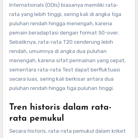
Internationals (ODIs) biasanya memiliki rata-
rata yang lebih tinggi, sering kali di angka tiga
puluhan rendah hingga menengah, karena
pemain beradaptasi dengan format 50-over.
Sebaliknya, rata-rata T20 cenderung lebih
rendah, umumnya di angka dua puluhan
menengah, karena sifat permainan yang cepat,
sementara rata-rata Test dapat berfluktuasi
secara luas, sering kali berkisar antara dua
puluhan rendah hingga tiga puluhan tinggi.
Tren historis dalam rata-
rata pemukul
Secara historis, rata-rata pemukul dalam kriket