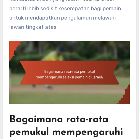
berarti lebih sedikit kesempatan bagi pemain
untuk mendapatkan pengalaman melawan
lawan tingkat atas.
Bagaimana rata-rata
pemukul mempengaruhi