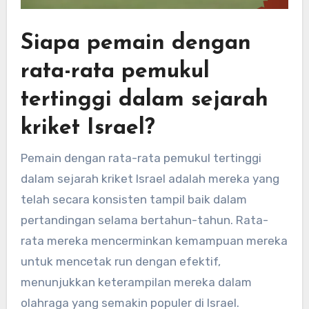
Siapa pemain dengan
rata-rata pemukul
tertinggi dalam sejarah
kriket Israel?
Pemain dengan rata-rata pemukul tertinggi
dalam sejarah kriket Israel adalah mereka yang
telah secara konsisten tampil baik dalam
pertandingan selama bertahun-tahun. Rata-
rata mereka mencerminkan kemampuan mereka
untuk mencetak run dengan efektif,
menunjukkan keterampilan mereka dalam
olahraga yang semakin populer di Israel.