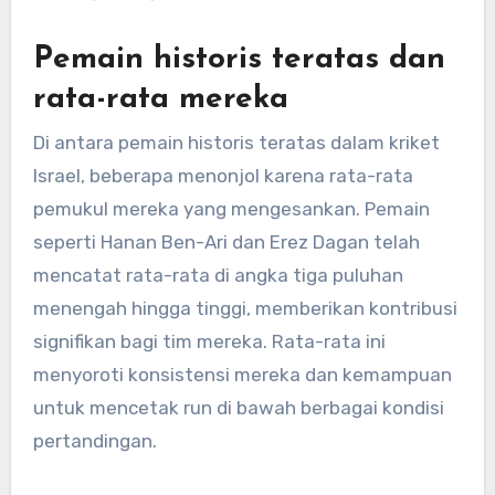
Pemain historis teratas dan
rata-rata mereka
Di antara pemain historis teratas dalam kriket
Israel, beberapa menonjol karena rata-rata
pemukul mereka yang mengesankan. Pemain
seperti Hanan Ben-Ari dan Erez Dagan telah
mencatat rata-rata di angka tiga puluhan
menengah hingga tinggi, memberikan kontribusi
signifikan bagi tim mereka. Rata-rata ini
menyoroti konsistensi mereka dan kemampuan
untuk mencetak run di bawah berbagai kondisi
pertandingan.