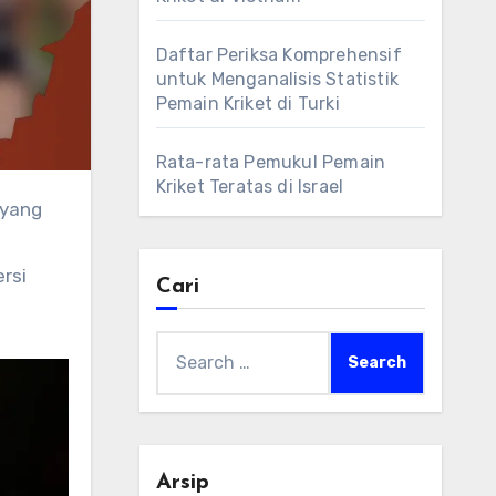
Daftar Periksa Komprehensif
untuk Menganalisis Statistik
Pemain Kriket di Turki
Rata-rata Pemukul Pemain
Kriket Teratas di Israel
rsi
Cari
Search
for:
Arsip