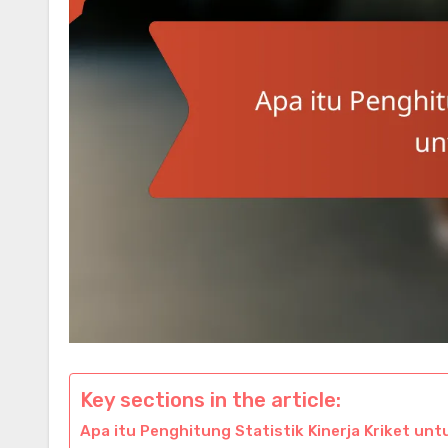
Key sections in the article:
Apa itu Penghitung Statistik Kinerja Kriket un