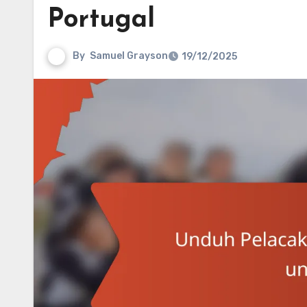
Portugal
By
Samuel Grayson
19/12/2025