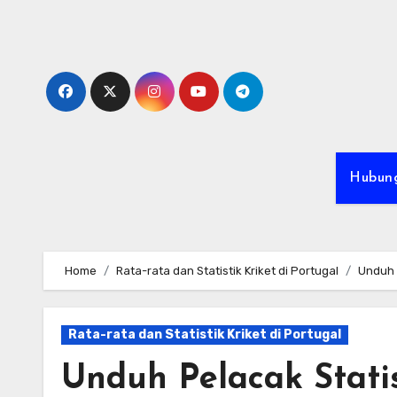
Skip
to
content
Hubung
Home
Rata-rata dan Statistik Kriket di Portugal
Unduh 
Rata-rata dan Statistik Kriket di Portugal
Unduh Pelacak Stati