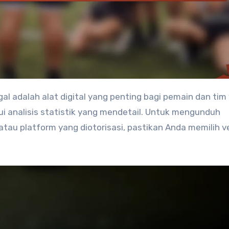
ui analisis statistik yang mendetail. Untuk mengunduh
atau platform yang diotorisasi, pastikan Anda memilih ve