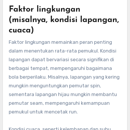
Faktor lingkungan
(misalnya, kondisi lapangan,
cuaca)
Faktor lingkungan memainkan peran penting
dalam menentukan rata-rata pemukul. Kondisi
lapangan dapat bervariasi secara signifikan di
berbagai tempat, mempengaruhi bagaimana
bola berperilaku. Misalnya, lapangan yang kering
mungkin menguntungkan pemutar spin,
sementara lapangan hijau mungkin membantu
pemutar seam, mempengaruhi kemampuan
pemukul untuk mencetak run.
Kondisi cuaca, seperti kelembapan dan suhu,