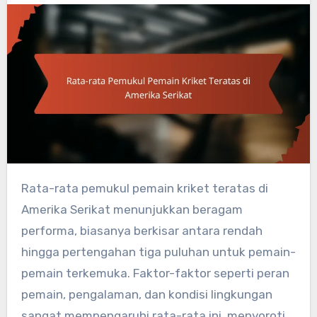
Rata-rata pemukul pemain kriket teratas di
Amerika Serikat menunjukkan beragam
performa, biasanya berkisar antara rendah
hingga pertengahan tiga puluhan untuk pemain-
pemain terkemuka. Faktor-faktor seperti peran
pemain, pengalaman, dan kondisi lingkungan
sangat mempengaruhi rata-rata ini, menyoroti