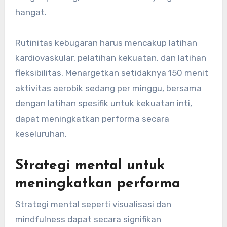
hangat.
Rutinitas kebugaran harus mencakup latihan
kardiovaskular, pelatihan kekuatan, dan latihan
fleksibilitas. Menargetkan setidaknya 150 menit
aktivitas aerobik sedang per minggu, bersama
dengan latihan spesifik untuk kekuatan inti,
dapat meningkatkan performa secara
keseluruhan.
Strategi mental untuk
meningkatkan performa
Strategi mental seperti visualisasi dan
mindfulness dapat secara signifikan