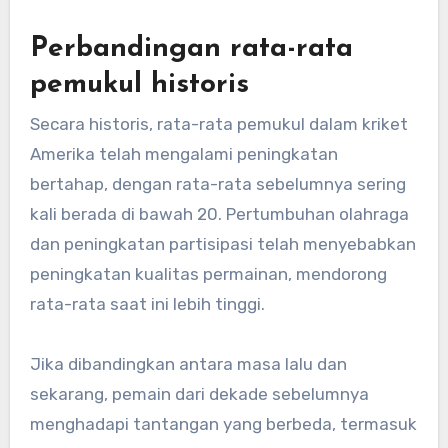
Perbandingan rata-rata
pemukul historis
Secara historis, rata-rata pemukul dalam kriket
Amerika telah mengalami peningkatan
bertahap, dengan rata-rata sebelumnya sering
kali berada di bawah 20. Pertumbuhan olahraga
dan peningkatan partisipasi telah menyebabkan
peningkatan kualitas permainan, mendorong
rata-rata saat ini lebih tinggi.
Jika dibandingkan antara masa lalu dan
sekarang, pemain dari dekade sebelumnya
menghadapi tantangan yang berbeda, termasuk