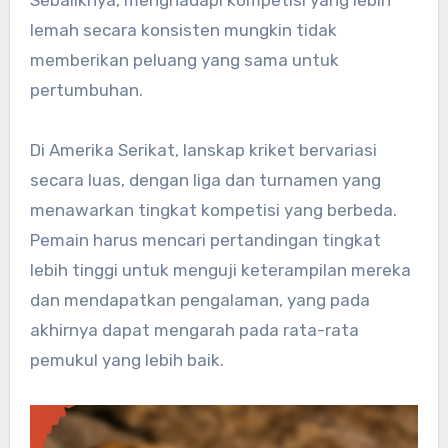
lemah secara konsisten mungkin tidak
memberikan peluang yang sama untuk
pertumbuhan.
Di Amerika Serikat, lanskap kriket bervariasi
secara luas, dengan liga dan turnamen yang
menawarkan tingkat kompetisi yang berbeda.
Pemain harus mencari pertandingan tingkat
lebih tinggi untuk menguji keterampilan mereka
dan mendapatkan pengalaman, yang pada
akhirnya dapat mengarah pada rata-rata
pemukul yang lebih baik.