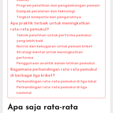
Program pelatihan dan pengembangan pemain
Dampak peralatan dan teknologi
Tingkat kompetisi dan pengaruhnya
Apa praktik terbaik untuk meningkatkan
rata-rata pemukul?
Teknik pelatihan untuk performa pemukul
yang lebih baik
Nutrisi dan kebugaran untuk pemain kriket
Strategi mental untuk meningkatkan
performa
Penggunaan analitik dalam latihan pemukul
Bagaimana perbandingan rata-rata pemukul
di berbagai liga kriket?
Perbandingan rata-rata pemukul di liga lokal
Perbandingan rata-rata pemukul di liga
nasional
Apa saja rata-rata