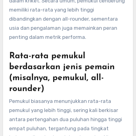
dalam kriket. Secara umum, pemukul cenderung
memiliki rata-rata yang lebih tinggi
dibandingkan dengan all-rounder, sementara
usia dan pengalaman juga memainkan peran
penting dalam metrik performa.
Rata-rata pemukul
berdasarkan jenis pemain
(misalnya, pemukul, all-
rounder)
Pemukul biasanya menunjukkan rata-rata
pemukul yang lebih tinggi, sering kali berkisar
antara pertengahan dua puluhan hingga tinggi
empat puluhan, tergantung pada tingkat