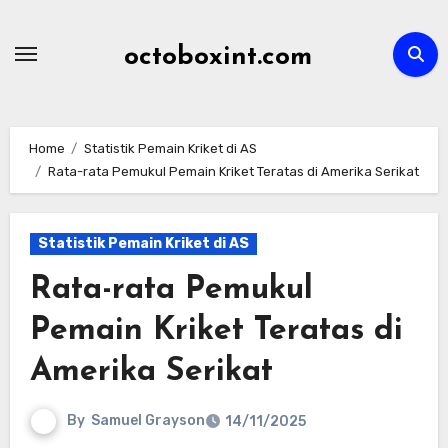
Skip
to
octoboxint.com
content
Home
Statistik Pemain Kriket di AS
Rata-rata Pemukul Pemain Kriket Teratas di Amerika Serikat
Statistik Pemain Kriket di AS
Rata-rata Pemukul
Pemain Kriket Teratas di
Amerika Serikat
By
Samuel Grayson
14/11/2025