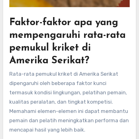
Faktor-faktor apa yang
mempengaruhi rata-rata
pemukul kriket di
Amerika Serikat?
Rata-rata pemukul kriket di Amerika Serikat
dipengaruhi oleh beberapa faktor kunci
termasuk kondisi lingkungan, pelatihan pemain,
kualitas peralatan, dan tingkat kompetisi.
Memahami elemen-elemen ini dapat membantu
pemain dan pelatih meningkatkan performa dan
mencapai hasil yang lebih baik.