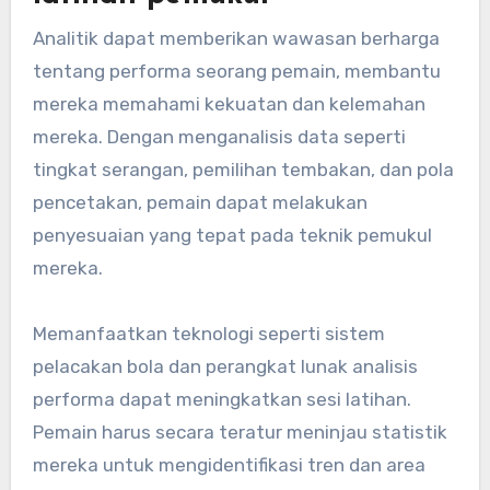
Analitik dapat memberikan wawasan berharga
tentang performa seorang pemain, membantu
mereka memahami kekuatan dan kelemahan
mereka. Dengan menganalisis data seperti
tingkat serangan, pemilihan tembakan, dan pola
pencetakan, pemain dapat melakukan
penyesuaian yang tepat pada teknik pemukul
mereka.
Memanfaatkan teknologi seperti sistem
pelacakan bola dan perangkat lunak analisis
performa dapat meningkatkan sesi latihan.
Pemain harus secara teratur meninjau statistik
mereka untuk mengidentifikasi tren dan area