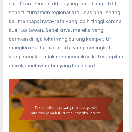
signifikan. Pemain di liga yang lebih kompetitif,
seperti turnamen regional atau nasional, sering
kali mencapai rata-rata yang lebih tinggi karena
kualitas lawan. Sebaliknya, mereka yang
bermain di liga lokal yang kurang kompetitif
mungkin melihat rata-rata yang meningkat,
yang mungkin tidak mencerminkan keterampilan
mereka melawan tim yang lebih kuat.