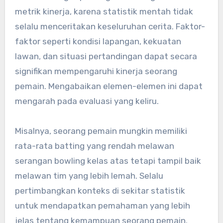
metrik kinerja, karena statistik mentah tidak
selalu menceritakan keseluruhan cerita. Faktor-
faktor seperti kondisi lapangan, kekuatan
lawan, dan situasi pertandingan dapat secara
signifikan mempengaruhi kinerja seorang
pemain. Mengabaikan elemen-elemen ini dapat
mengarah pada evaluasi yang keliru.
Misalnya, seorang pemain mungkin memiliki
rata-rata batting yang rendah melawan
serangan bowling kelas atas tetapi tampil baik
melawan tim yang lebih lemah. Selalu
pertimbangkan konteks di sekitar statistik
untuk mendapatkan pemahaman yang lebih
jelas tentang kemampuan seorang pemain.