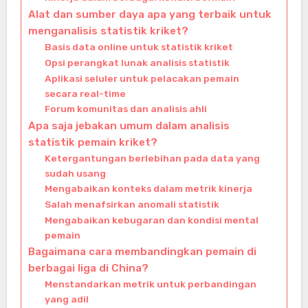
Alat dan sumber daya apa yang terbaik untuk
menganalisis statistik kriket?
Basis data online untuk statistik kriket
Opsi perangkat lunak analisis statistik
Aplikasi seluler untuk pelacakan pemain
secara real-time
Forum komunitas dan analisis ahli
Apa saja jebakan umum dalam analisis
statistik pemain kriket?
Ketergantungan berlebihan pada data yang
sudah usang
Mengabaikan konteks dalam metrik kinerja
Salah menafsirkan anomali statistik
Mengabaikan kebugaran dan kondisi mental
pemain
Bagaimana cara membandingkan pemain di
berbagai liga di China?
Menstandarkan metrik untuk perbandingan
yang adil