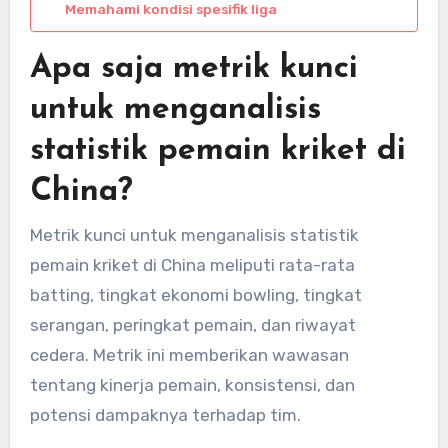
Memahami kondisi spesifik liga
Apa saja metrik kunci
untuk menganalisis
statistik pemain kriket di
China?
Metrik kunci untuk menganalisis statistik
pemain kriket di China meliputi rata-rata
batting, tingkat ekonomi bowling, tingkat
serangan, peringkat pemain, dan riwayat
cedera. Metrik ini memberikan wawasan
tentang kinerja pemain, konsistensi, dan
potensi dampaknya terhadap tim.