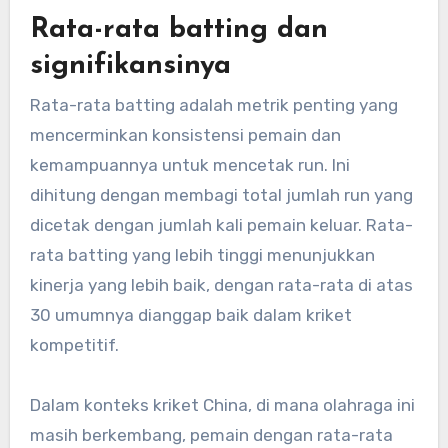
Rata-rata batting dan
signifikansinya
Rata-rata batting adalah metrik penting yang
mencerminkan konsistensi pemain dan
kemampuannya untuk mencetak run. Ini
dihitung dengan membagi total jumlah run yang
dicetak dengan jumlah kali pemain keluar. Rata-
rata batting yang lebih tinggi menunjukkan
kinerja yang lebih baik, dengan rata-rata di atas
30 umumnya dianggap baik dalam kriket
kompetitif.
Dalam konteks kriket China, di mana olahraga ini
masih berkembang, pemain dengan rata-rata