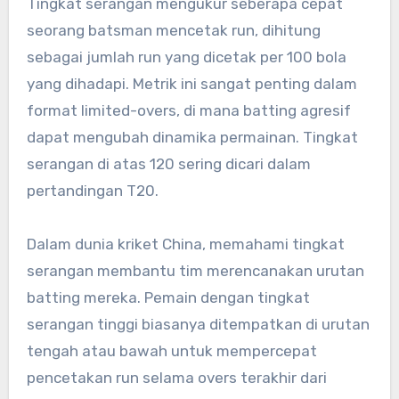
Tingkat serangan mengukur seberapa cepat
seorang batsman mencetak run, dihitung
sebagai jumlah run yang dicetak per 100 bola
yang dihadapi. Metrik ini sangat penting dalam
format limited-overs, di mana batting agresif
dapat mengubah dinamika permainan. Tingkat
serangan di atas 120 sering dicari dalam
pertandingan T20.
Dalam dunia kriket China, memahami tingkat
serangan membantu tim merencanakan urutan
batting mereka. Pemain dengan tingkat
serangan tinggi biasanya ditempatkan di urutan
tengah atau bawah untuk mempercepat
pencetakan run selama overs terakhir dari