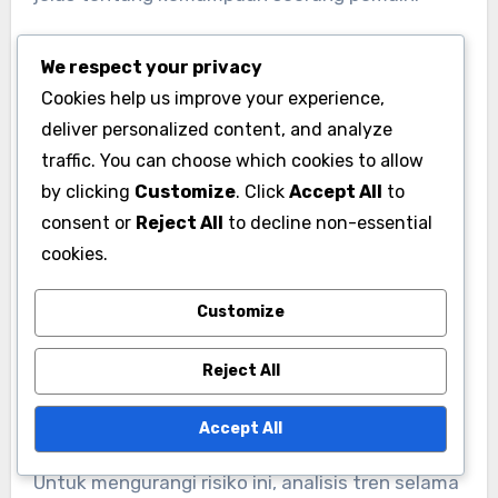
Salah menafsirkan anomali
We respect your privacy
Cookies help us improve your experience,
statistik
deliver personalized content, and analyze
Anomali statistik dapat terjadi karena berbagai
traffic. You can choose which cookies to allow
faktor, seperti kinerja yang sangat tinggi atau
by clicking
Customize
. Click
Accept All
to
rendah dalam satu pertandingan. Salah
consent or
Reject All
to decline non-essential
menafsirkan anomali ini dapat mengarah pada
cookies.
kesimpulan yang salah tentang kemampuan
Customize
keseluruhan seorang pemain. Penting untuk
mengenali bahwa penampilan yang satu kali
Reject All
mungkin tidak mencerminkan tingkat
keterampilan sebenarnya seorang pemain.
Accept All
Untuk mengurangi risiko ini, analisis tren selama