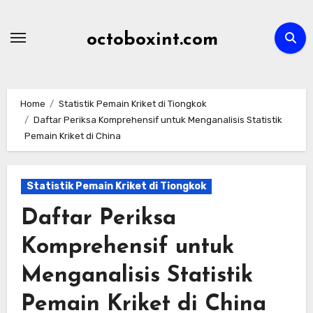
Skip
to
octoboxint.com
content
Home
Statistik Pemain Kriket di Tiongkok
Daftar Periksa Komprehensif untuk Menganalisis Statistik
Pemain Kriket di China
Statistik Pemain Kriket di Tiongkok
Daftar Periksa
Komprehensif untuk
Menganalisis Statistik
Pemain Kriket di China