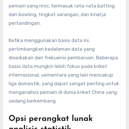
pemain yang rinci, termasuk rata-rata batting
dan bowling, tingkat serangan, dan kinerja
pertandingan.
Ketika menggunakan basis data ini,
pertimbangkan kedalaman data yang
disediakan dan frekuensi pembaruan. Beberapa
basis data mungkin lebih fokus pada kriket
internasional, sementara yang lain mencakup
liga domestik, yang dapat sangat penting untuk
menganalisis pemain di dunia kriket China yang
sedang berkembang.
Opsi perangkat lunak