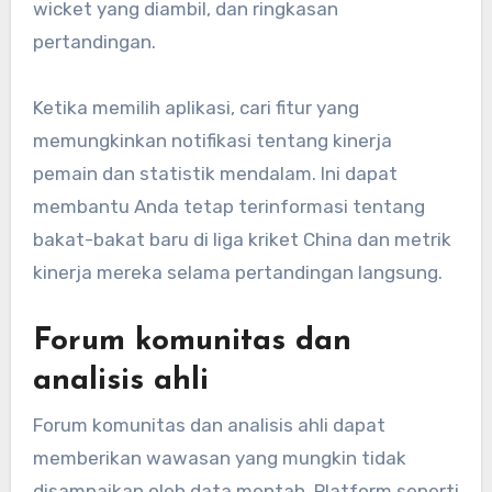
wicket yang diambil, dan ringkasan
pertandingan.
Ketika memilih aplikasi, cari fitur yang
memungkinkan notifikasi tentang kinerja
pemain dan statistik mendalam. Ini dapat
membantu Anda tetap terinformasi tentang
bakat-bakat baru di liga kriket China dan metrik
kinerja mereka selama pertandingan langsung.
Forum komunitas dan
analisis ahli
Forum komunitas dan analisis ahli dapat
memberikan wawasan yang mungkin tidak
disampaikan oleh data mentah. Platform seperti