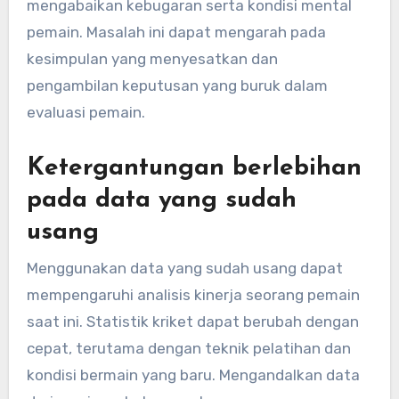
mengabaikan kebugaran serta kondisi mental
pemain. Masalah ini dapat mengarah pada
kesimpulan yang menyesatkan dan
pengambilan keputusan yang buruk dalam
evaluasi pemain.
Ketergantungan berlebihan
pada data yang sudah
usang
Menggunakan data yang sudah usang dapat
mempengaruhi analisis kinerja seorang pemain
saat ini. Statistik kriket dapat berubah dengan
cepat, terutama dengan teknik pelatihan dan
kondisi bermain yang baru. Mengandalkan data