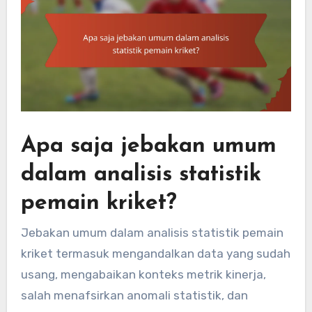
Apa saja jebakan umum
dalam analisis statistik
pemain kriket?
Jebakan umum dalam analisis statistik pemain
kriket termasuk mengandalkan data yang sudah
usang, mengabaikan konteks metrik kinerja,
salah menafsirkan anomali statistik, dan