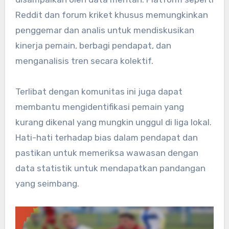
Reddit dan forum kriket khusus memungkinkan
penggemar dan analis untuk mendiskusikan
kinerja pemain, berbagi pendapat, dan
menganalisis tren secara kolektif.
Terlibat dengan komunitas ini juga dapat
membantu mengidentifikasi pemain yang
kurang dikenal yang mungkin unggul di liga lokal.
Hati-hati terhadap bias dalam pendapat dan
pastikan untuk memeriksa wawasan dengan
data statistik untuk mendapatkan pandangan
yang seimbang.