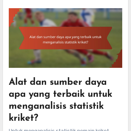
Alat dan sumber daya
apa yang terbaik untuk
menganalisis statistik
kriket?
Untuk menganalisis statistik pemain kriket