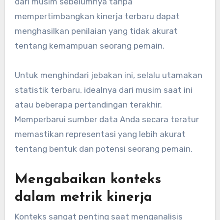
dari musim sebelumnya tanpa
mempertimbangkan kinerja terbaru dapat
menghasilkan penilaian yang tidak akurat
tentang kemampuan seorang pemain.
Untuk menghindari jebakan ini, selalu utamakan
statistik terbaru, idealnya dari musim saat ini
atau beberapa pertandingan terakhir.
Memperbarui sumber data Anda secara teratur
memastikan representasi yang lebih akurat
tentang bentuk dan potensi seorang pemain.
Mengabaikan konteks
dalam metrik kinerja
Konteks sangat penting saat menganalisis