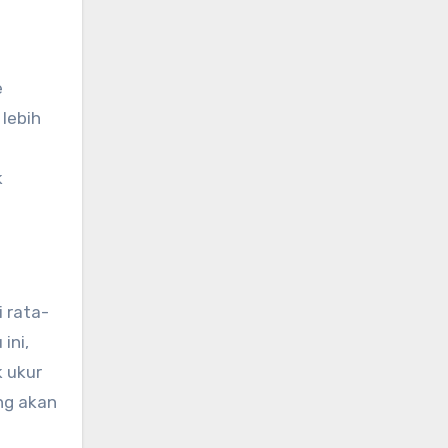
e
 lebih
k
 rata-
ini,
 ukur
ng akan