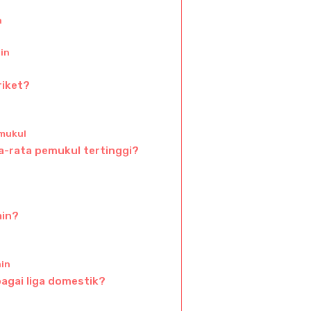
a
in
riket?
mukul
a-rata pemukul tertinggi?
ain?
in
agai liga domestik?