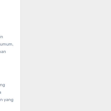
in
a umum,
man
ang
a
in yang