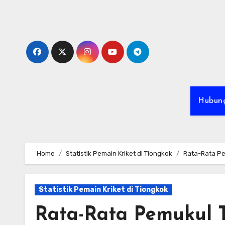
Skip
to
content
Hubung
Home
Statistik Pemain Kriket di Tiongkok
Rata-Rata Pe
Statistik Pemain Kriket di Tiongkok
Rata-Rata Pemukul T