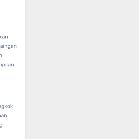
ikan
saingan
n
mpilan
ngkok
han
g