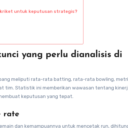
 kriket untuk keputusan strategis?
kunci yang perlu dianalisis di
Jepang meliputi rata-rata batting, rata-rata bowling, metr
kat tim. Statistik ini memberikan wawasan tentang kiner
s membuat keputusan yang tepat.
e rate
pemain dan kemampuannya untuk mencetak run, dihitun