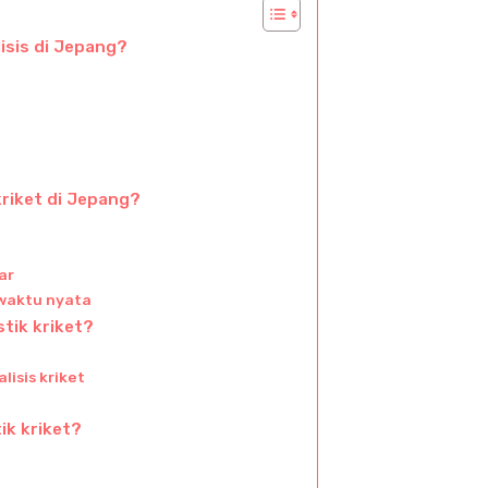
lisis di Jepang?
riket di Jepang?
ar
waktu nyata
tik kriket?
lisis kriket
ik kriket?