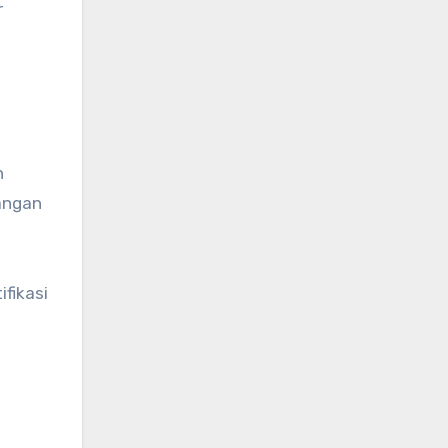
r
n
dangan
fikasi