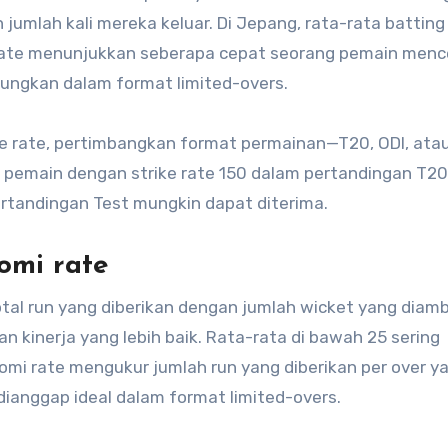
umlah kali mereka keluar. Di Jepang, rata-rata batting 
rate menunjukkan seberapa cepat seorang pemain menc
tungkan dalam format limited-overs.
ike rate, pertimbangkan format permainan—T20, ODI, ata
ng pemain dengan strike rate 150 dalam pertandingan T20
ertandingan Test mungkin dapat diterima.
omi rate
al run yang diberikan dengan jumlah wicket yang diambi
 kinerja yang lebih baik. Rata-rata di bawah 25 sering
omi rate mengukur jumlah run yang diberikan per over y
 dianggap ideal dalam format limited-overs.