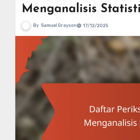
Menganalisis Statist
By
Samuel Grayson
17/12/2025