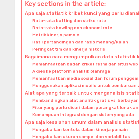
Key sections in the article:
Apa saja statistik kriket kunci yang perlu diana
Rata-rata batting dan strike rate
Rata-rata bowling dan ekonomi rate
Metrik kinerja pemain
Hasil pertandingan dan rasio menang/kalah
Peringkat tim dan kinerja historis
Bagaimana cara mengumpulkan data statistik k
Memanfaatkan badan kriket resmi dan situs web
Akses ke platform analitik olahraga
Memanfaatkan media sosial dan forum penggem
Menggunakan aplikasi mobile untuk pembaruan 
Alat apa yang terbaik untuk menganalisis statis
Membandingkan alat analitik gratis vs. berbayar
Fitur yang perlu dicari dalam perangkat lunak ana
Kemampuan integrasi dengan sistem yang ada
Apa saja kesalahan umum dalam analisis statist
Mengabaikan konteks dalam kinerja pemain
Mengabaikan ukuran sampel dan variabilitas