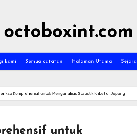
octoboxint.com
i kami
Semua catatan
Halaman Utama
Sejar
Periksa Komprehensif untuk Menganalisis Statistik Kriket di Jepang
rehensif untuk