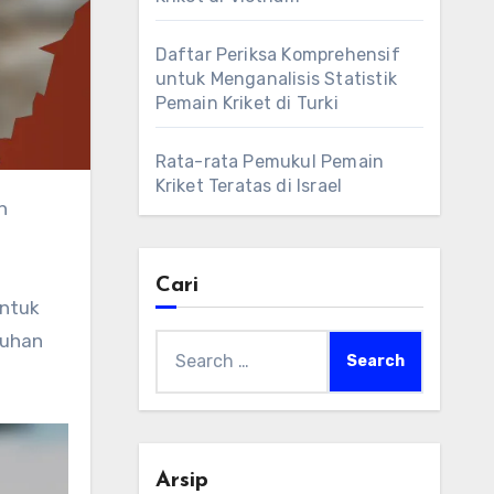
Daftar Periksa Komprehensif
untuk Menganalisis Statistik
Pemain Kriket di Turki
Rata-rata Pemukul Pemain
Kriket Teratas di Israel
Cari
untuk
tuhan
Search
for:
Arsip