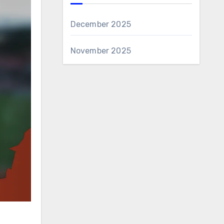
December 2025
November 2025