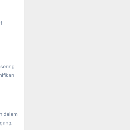
if
 sering
ifikan
in dalam
egang,