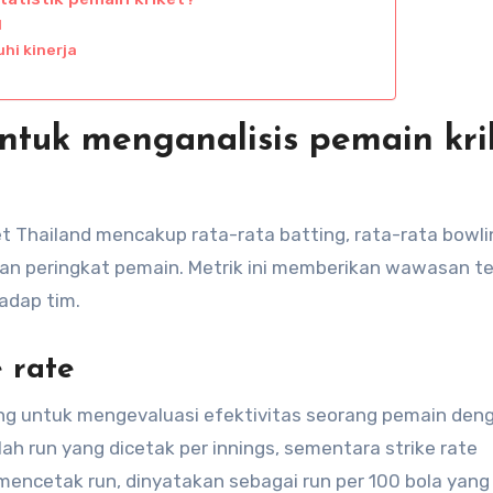
l
hi kinerja
 untuk menganalisis pemain kri
et Thailand mencakup rata-rata batting, rata-rata bowli
n, dan peringkat pemain. Metrik ini memberikan wawasan 
hadap tim.
e rate
ing untuk mengevaluasi efektivitas seorang pemain deng
h run yang dicetak per innings, sementara strike rate
ncetak run, dinyatakan sebagai run per 100 bola yang