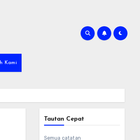
ah Kami
Tautan Cepat
Semua catatan