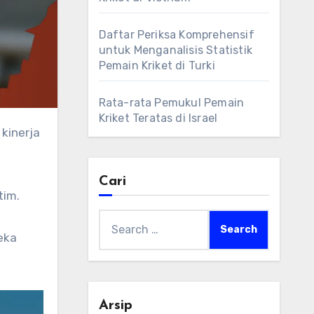
Daftar Periksa Komprehensif
untuk Menganalisis Statistik
Pemain Kriket di Turki
Rata-rata Pemukul Pemain
Kriket Teratas di Israel
Cari
tim.
Search
eka
for:
Arsip