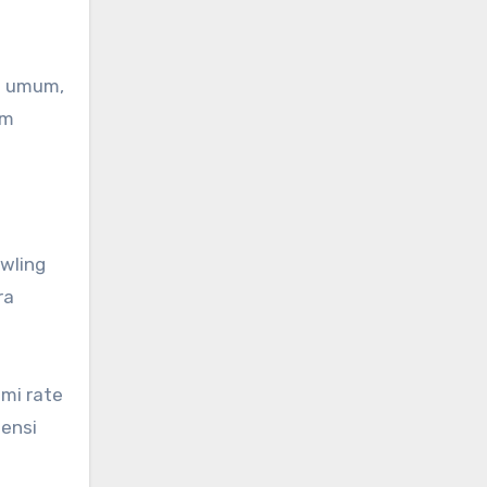
ng umum,
am
owling
ra
omi rate
tensi