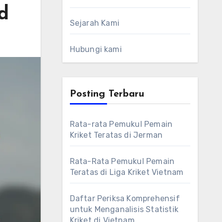
d
Sejarah Kami
Hubungi kami
Posting Terbaru
Rata-rata Pemukul Pemain
Kriket Teratas di Jerman
Rata-Rata Pemukul Pemain
Teratas di Liga Kriket Vietnam
Daftar Periksa Komprehensif
untuk Menganalisis Statistik
Kriket di Vietnam