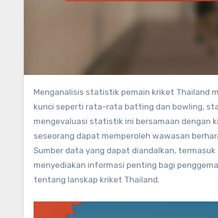
Menganalisis statistik pemain kriket Thailand memerlukan pemahaman yang mendalam tentang metrik kinerja
kunci seperti rata-rata batting dan bowling, sta
mengevaluasi statistik ini bersamaan dengan k
seseorang dapat memperoleh wawasan berharg
Sumber data yang dapat diandalkan, termasuk d
menyediakan informasi penting bagi penggema
tentang lanskap kriket Thailand.