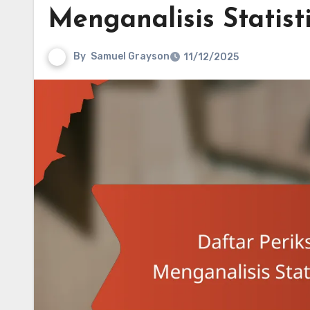
Menganalisis Statist
By
Samuel Grayson
11/12/2025