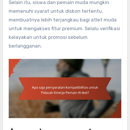
Selain itu, siswa dan pemain muda mungkin
memenuhi syarat untuk diskon tertentu,
membuatnya lebih terjangkau bagi atlet muda
untuk mengakses fitur premium. Selalu verifikasi
kelayakan untuk promosi sebelum
berlangganan.