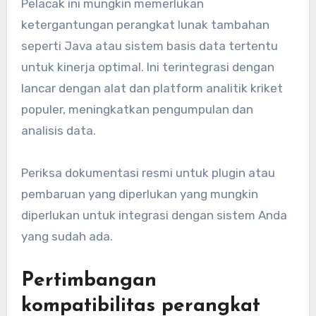
Pelacak ini mungkin memerlukan
ketergantungan perangkat lunak tambahan
seperti Java atau sistem basis data tertentu
untuk kinerja optimal. Ini terintegrasi dengan
lancar dengan alat dan platform analitik kriket
populer, meningkatkan pengumpulan dan
analisis data.
Periksa dokumentasi resmi untuk plugin atau
pembaruan yang diperlukan yang mungkin
diperlukan untuk integrasi dengan sistem Anda
yang sudah ada.
Pertimbangan
kompatibilitas perangkat