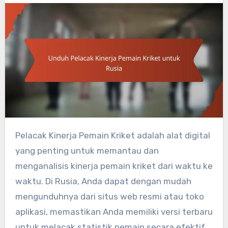
Pelacak Kinerja Pemain Kriket adalah alat digital
yang penting untuk memantau dan
menganalisis kinerja pemain kriket dari waktu ke
waktu. Di Rusia, Anda dapat dengan mudah
mengunduhnya dari situs web resmi atau toko
aplikasi, memastikan Anda memiliki versi terbaru
untuk melacak statistik pemain secara efektif.