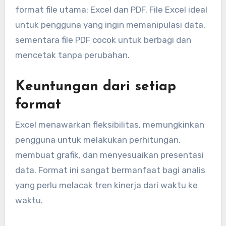
format file utama: Excel dan PDF. File Excel ideal
untuk pengguna yang ingin memanipulasi data,
sementara file PDF cocok untuk berbagi dan
mencetak tanpa perubahan.
Keuntungan dari setiap
format
Excel menawarkan fleksibilitas, memungkinkan
pengguna untuk melakukan perhitungan,
membuat grafik, dan menyesuaikan presentasi
data. Format ini sangat bermanfaat bagi analis
yang perlu melacak tren kinerja dari waktu ke
waktu.