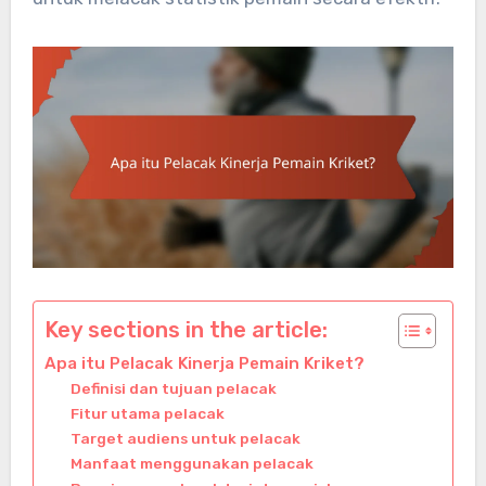
Key sections in the article:
Apa itu Pelacak Kinerja Pemain Kriket?
Definisi dan tujuan pelacak
Fitur utama pelacak
Target audiens untuk pelacak
Manfaat menggunakan pelacak