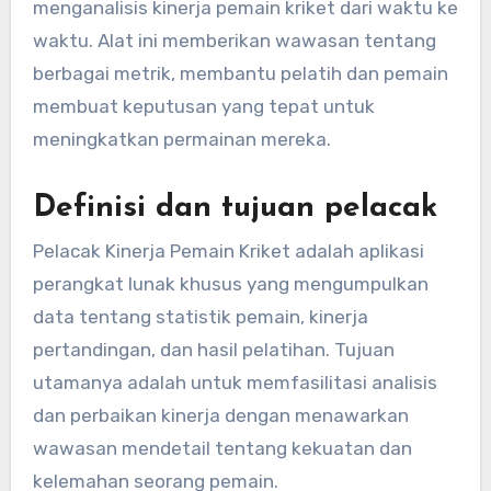
menganalisis kinerja pemain kriket dari waktu ke
waktu. Alat ini memberikan wawasan tentang
berbagai metrik, membantu pelatih dan pemain
membuat keputusan yang tepat untuk
meningkatkan permainan mereka.
Definisi dan tujuan pelacak
Pelacak Kinerja Pemain Kriket adalah aplikasi
perangkat lunak khusus yang mengumpulkan
data tentang statistik pemain, kinerja
pertandingan, dan hasil pelatihan. Tujuan
utamanya adalah untuk memfasilitasi analisis
dan perbaikan kinerja dengan menawarkan
wawasan mendetail tentang kekuatan dan
kelemahan seorang pemain.