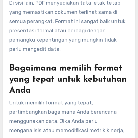
Di sisi lain, PDF menyediakan tata letak tetap
yang memastikan dokumen terlihat sama di
semua perangkat. Format ini sangat baik untuk
presentasi formal atau berbagi dengan
pemangku kepentingan yang mungkin tidak
perlu mengedit data.
Bagaimana memilih format
yang tepat untuk kebutuhan
Anda
Untuk memilih format yang tepat,
pertimbangkan bagaimana Anda berencana
menggunakan data. Jika Anda perlu
menganalisis atau memodifikasi metrik kinerja,