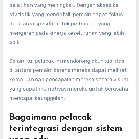
pelatihan yang meningkat. Dengan akses ke
statistik yang mendetail, pemain dapat fokus
pada area spesifik untuk perbaikan, yang
mengarah pada kinerja keseluruhan yang lebih
baik.
Selain itu, pelacak ini mendorong akuntabilitas
di antara pemain, karena mereka dapat melihat
kemajuan dan pencapaian mereka secara visual,
yang dapat memotivasi mereka untuk berusaha
mencapai keunggulan.
Bagaimana pelacak
terintegrasi dengan sistem