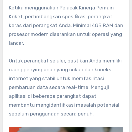
Ketika menggunakan Pelacak Kinerja Pemain
Kriket, pertimbangkan spesifikasi perangkat
keras dari perangkat Anda. Minimal 4GB RAM dan
prosesor modern disarankan untuk operasi yang
lancar.
Untuk perangkat seluler, pastikan Anda memiliki
ruang penyimpanan yang cukup dan koneksi
internet yang stabil untuk memfasilitasi
pembaruan data secara real-time. Menguji
aplikasi di beberapa perangkat dapat
membantu mengidentifikasi masalah potensial
sebelum penggunaan secara penuh.