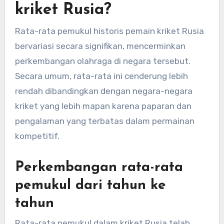
kriket Rusia?
Rata-rata pemukul historis pemain kriket Rusia
bervariasi secara signifikan, mencerminkan
perkembangan olahraga di negara tersebut.
Secara umum, rata-rata ini cenderung lebih
rendah dibandingkan dengan negara-negara
kriket yang lebih mapan karena paparan dan
pengalaman yang terbatas dalam permainan
kompetitif.
Perkembangan rata-rata
pemukul dari tahun ke
tahun
Rata-rata pemukul dalam kriket Rusia telah