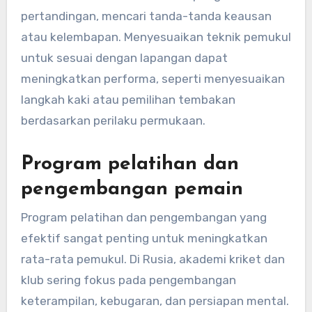
pertandingan, mencari tanda-tanda keausan
atau kelembapan. Menyesuaikan teknik pemukul
untuk sesuai dengan lapangan dapat
meningkatkan performa, seperti menyesuaikan
langkah kaki atau pemilihan tembakan
berdasarkan perilaku permukaan.
Program pelatihan dan
pengembangan pemain
Program pelatihan dan pengembangan yang
efektif sangat penting untuk meningkatkan
rata-rata pemukul. Di Rusia, akademi kriket dan
klub sering fokus pada pengembangan
keterampilan, kebugaran, dan persiapan mental.