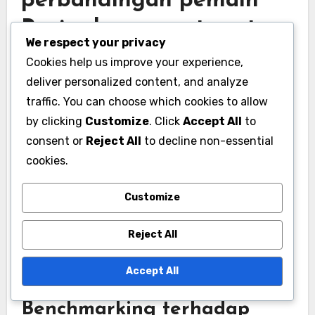
perbandingan pemain
Rusia dengan rata-rata
We respect your privacy
pemukul kriket
Cookies help us improve your experience,
deliver personalized content, and analyze
internasional?
traffic. You can choose which cookies to allow
Pemain kriket Rusia umumnya memiliki rata-
by clicking
Customize
. Click
Accept All
to
rata pemukul yang lebih rendah dibandingkan
consent or
Reject All
to decline non-essential
dengan rekan-rekan internasional mereka.
cookies.
Sementara pemain internasional sering kali
Customize
memiliki rata-rata di dua puluhan tengah hingga
tinggi atau lebih, pemain Rusia biasanya berada
Reject All
di bawah kisaran ini, mencerminkan sifat kriket
yang sedang berkembang di negara tersebut.
Accept All
Benchmarking terhadap