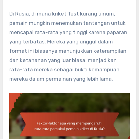
Di Rusia, di mana kriket Test kurang umum,
pemain mungkin menemukan tantangan untuk
mencapai rata-rata yang tinggi karena paparan
yang terbatas. Mereka yang unggul dalam
format ini biasanya menunjukkan keterampilan
dan ketahanan yang luar biasa, menjadikan
rata-rata mereka sebagai bukti kemampuan
mereka dalam permainan yang lebih lama.