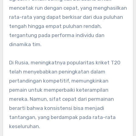
mencetak run dengan cepat, yang menghasilkan
rata-rata yang dapat berkisar dari dua puluhan
tengah hingga empat puluhan rendah,
tergantung pada performa individu dan
dinamika tim.
Di Rusia, meningkatnya popularitas kriket T20
telah menyebabkan peningkatan dalam
pertandingan kompetitif, memungkinkan
pemain untuk memperbaiki keterampilan
mereka. Namun, sifat cepat dari permainan
berarti bahwa konsistensi bisa menjadi
tantangan, yang berdampak pada rata-rata
keseluruhan.