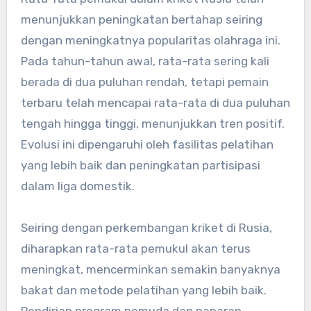
menunjukkan peningkatan bertahap seiring
dengan meningkatnya popularitas olahraga ini.
Pada tahun-tahun awal, rata-rata sering kali
berada di dua puluhan rendah, tetapi pemain
terbaru telah mencapai rata-rata di dua puluhan
tengah hingga tinggi, menunjukkan tren positif.
Evolusi ini dipengaruhi oleh fasilitas pelatihan
yang lebih baik dan peningkatan partisipasi
dalam liga domestik.
Seiring dengan perkembangan kriket di Rusia,
diharapkan rata-rata pemukul akan terus
meningkat, mencerminkan semakin banyaknya
bakat dan metode pelatihan yang lebih baik.