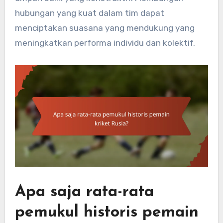
hubungan yang kuat dalam tim dapat
menciptakan suasana yang mendukung yang
meningkatkan performa individu dan kolektif.
Apa saja rata-rata
pemukul historis pemain