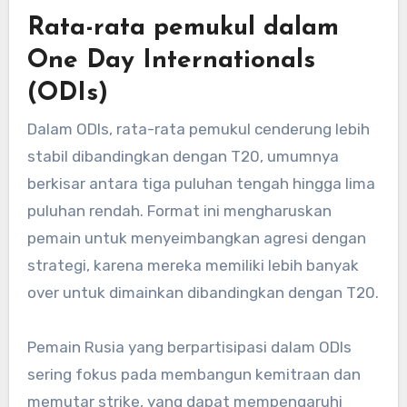
Rata-rata pemukul dalam
One Day Internationals
(ODIs)
Dalam ODIs, rata-rata pemukul cenderung lebih
stabil dibandingkan dengan T20, umumnya
berkisar antara tiga puluhan tengah hingga lima
puluhan rendah. Format ini mengharuskan
pemain untuk menyeimbangkan agresi dengan
strategi, karena mereka memiliki lebih banyak
over untuk dimainkan dibandingkan dengan T20.
Pemain Rusia yang berpartisipasi dalam ODIs
sering fokus pada membangun kemitraan dan
memutar strike, yang dapat mempengaruhi