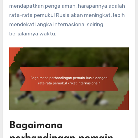
mendapatkan pengalaman, harapannya adalah
rata-rata pemukul Rusia akan meningkat, lebih
mendekati angka internasional seiring
berjalannya waktu.
Bagaimana