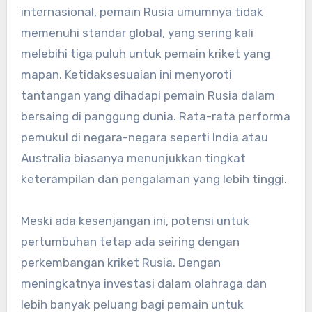
internasional, pemain Rusia umumnya tidak
memenuhi standar global, yang sering kali
melebihi tiga puluh untuk pemain kriket yang
mapan. Ketidaksesuaian ini menyoroti
tantangan yang dihadapi pemain Rusia dalam
bersaing di panggung dunia. Rata-rata performa
pemukul di negara-negara seperti India atau
Australia biasanya menunjukkan tingkat
keterampilan dan pengalaman yang lebih tinggi.
Meski ada kesenjangan ini, potensi untuk
pertumbuhan tetap ada seiring dengan
perkembangan kriket Rusia. Dengan
meningkatnya investasi dalam olahraga dan
lebih banyak peluang bagi pemain untuk