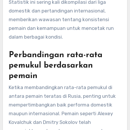
Statistik ini sering kali dikompilasi dari liga
domestik dan pertandingan internasional,
memberikan wawasan tentang konsistensi
pemain dan kemampuan untuk mencetak run
dalam berbagai kondisi.
Perbandingan rata-rata
pemukul berdasarkan
pemain
Ketika membandingkan rata-rata pemukul di
antara pemain teratas di Rusia, penting untuk
mempertimbangkan baik performa domestik
maupun internasional. Pemain seperti Alexey
Kovalchuk dan Dmitry Sokolov telah