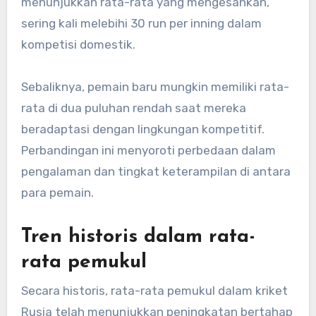
menunjukkan rata-rata yang mengesankan,
sering kali melebihi 30 run per inning dalam
kompetisi domestik.
Sebaliknya, pemain baru mungkin memiliki rata-
rata di dua puluhan rendah saat mereka
beradaptasi dengan lingkungan kompetitif.
Perbandingan ini menyoroti perbedaan dalam
pengalaman dan tingkat keterampilan di antara
para pemain.
Tren historis dalam rata-
rata pemukul
Secara historis, rata-rata pemukul dalam kriket
Rusia telah menunjukkan peningkatan bertahap