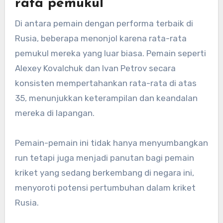
rata pemukul
Di antara pemain dengan performa terbaik di
Rusia, beberapa menonjol karena rata-rata
pemukul mereka yang luar biasa. Pemain seperti
Alexey Kovalchuk dan Ivan Petrov secara
konsisten mempertahankan rata-rata di atas
35, menunjukkan keterampilan dan keandalan
mereka di lapangan.
Pemain-pemain ini tidak hanya menyumbangkan
run tetapi juga menjadi panutan bagi pemain
kriket yang sedang berkembang di negara ini,
menyoroti potensi pertumbuhan dalam kriket
Rusia.